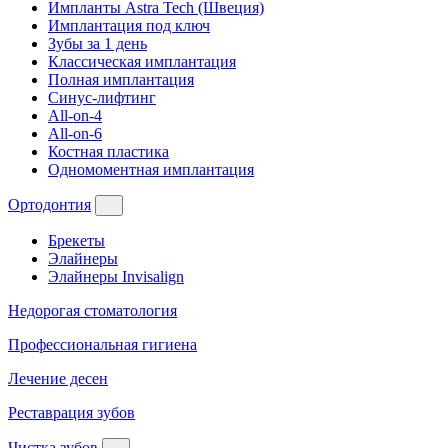
Импланты Astra Tech (Швеция)
Имплантация под ключ
Зубы за 1 день
Классическая имплантация
Полная имплантация
Синус-лифтинг
All-on-4
All-on-6
Костная пластика
Одномоментная имплантация
Ортодонтия
Брекеты
Элайнеры
Элайнеры Invisalign
Недорогая стоматология
Профессиональная гигиена
Лечение десен
Реставрация зубов
Чистка зубов