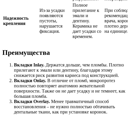
Полное
Из-за усадки
прилегание к
При соблюд
появляются
эмали и
рекомендац
Надежность
пустоты,
дентину.
врача, корон
крепления
нарушается
Керамика не
плотно держ
фиксация.
дает усадки со
на единице.
временем.
Преимущества
Вкладки Inlay.
Держатся дольше, чем пломбы. Плотно
прилегают к эмали или дентину, благодаря этому
снижается риск развития кариеса под конструкцией.
Вкладки Onlay.
В отличие от пломб, микропротез
полностью повторяет анатомию жевательной
поверхности. Также он не дает усадку и не темнеет, как
большая пломба.
Вкладки Overlay.
Менее травматичный способ
восстановления – не нужно полностью обтачивать
дентальные ткани, как при установке коронок.