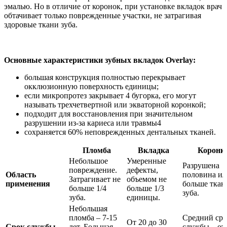
эмалью. Но в отличие от коронок, при установке вкладок врач
обтачивает только поврежденные участки, не затрагивая
здоровые ткани зуба.
Основные характеристики зубных вкладок Overlay:
большая конструкция полностью перекрывает
окклюзионную поверхность единицы;
если микропротез закрывает 4 бугорка, его могут
называть трехчетвертной или экваторной коронкой;
подходит для восстановления при значительном
разрушении из-за кариеса или травмы4
сохраняется 60% неповрежденных дентальных тканей.
Пломба
Вкладка
Коронк
Небольшое
Умеренные
Разрушена
повреждение.
дефекты,
Область
половина ил
Затрагивает не
объемом не
применения
больше ткан
больше 1/4
больше 1/3
зуба.
зуба.
единицы.
Небольшая
пломба – 7-15
Средний сро
От 20 до 30
Срок службы
лет. Большая
службы – от 