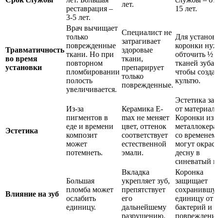
лет.
реставрация –
15 лет.
3-5 лет.
Врач вычищает
Специалист не
только
Для установ
затрагивает
поврежденные
коронки ну
Травматичность
здоровые
ткани. Но при
обточить ½
во время
ткани,
повторном
тканей зуба,
установки
препарирует
пломбировании
чтобы созда
только
полость
культю.
поврежденные.
увеличивается.
Эстетика за
Из-за
Керамика E-
от материала
пигментов в
max не меняет
Коронки из
еде и времени
цвет, оттенок
металлокер
Эстетика
композит
соответствует
со временем
может
естественной
могут окрас
потемнеть.
эмали.
десну в
синеватый ц
Вкладка
Коронка
Большая
укрепляет зуб,
защищает
пломба может
препятствует
сохранившу
Влияние на зуб
ослабить
его
единицу от
единицу.
дальнейшему
бактерий и
разрушению.
повреждени