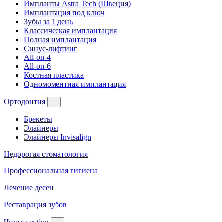
Импланты Astra Tech (Швеция)
Имплантация под ключ
Зубы за 1 день
Классическая имплантация
Полная имплантация
Синус-лифтинг
All-on-4
All-on-6
Костная пластика
Одномоментная имплантация
Ортодонтия
Брекеты
Элайнеры
Элайнеры Invisalign
Недорогая стоматология
Профессиональная гигиена
Лечение десен
Реставрация зубов
Чистка зубов