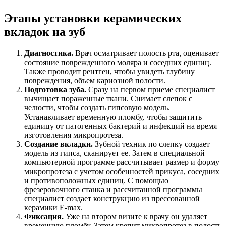
Этапы установки керамических
вкладок на зуб
Диагностика.
Врач осматривает полость рта, оценивает
состояние поврежденного моляра и соседних единиц.
Также проводит рентген, чтобы увидеть глубину
повреждения, объем кариозной полости.
Подготовка зуба.
Сразу на первом приеме специалист
вычищает пораженные ткани. Снимает слепок с
челюсти, чтобы создать гипсовую модель.
Устанавливает временную пломбу, чтобы защитить
единицу от патогенных бактерий и инфекций на время
изготовления микропротеза.
Создание вкладки.
Зубной техник по слепку создает
модель из гипса, сканирует ее. Затем в специальной
компьютерной программе рассчитывает размер и форму
микропротеза с учетом особенностей прикуса, соседних
и противоположных единиц. С помощью
фрезеровочного станка и рассчитанной программы
специалист создает конструкцию из прессованной
керамики E-max.
Фиксация.
Уже на втором визите к врачу он удаляет
временную пломбу. Затем крепит микропротез в полость